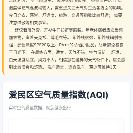
湿度91%， 空气质量良， 紫外线强度很强。 昼夜温差达11℃，
湿度伴随气温波动较大，需重点关注天气对生活各方面的影响。
今日穿衣、感冒、舒适度、旅游、交通等指数比较舒适； 需要
注意过敏等相关事宜。
建议着薄外套、开衫牛仔衫裤等服装。年老体弱者应适当添
加衣物，宜着夹克衫、薄毛衣等。 紫外线很强，紫外线辐射极
强，建议涂擦SPF20以上、PA++的防晒护肤品，尽量避免暴露
于日光下。 在晨练方面，适宜，天气不错，空气清新。 舒适，
白天温度适宜，风力不大，相信您在这样的天气条件下，应会感
到比较清爽和舒适。 洗车适宜，适宜洗车，至少可维持3天
爱民区空气质量指数(AQI)
实时空气质量数据，助您健康出行