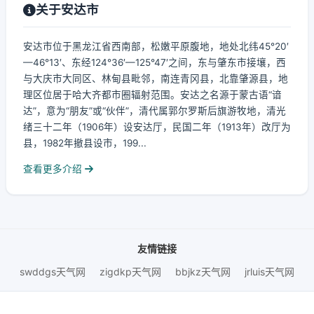
关于安达市
安达市位于黑龙江省西南部，松嫩平原腹地，地处北纬45°20′
—46°13′、东经124°36′—125°47′之间，东与肇东市接壤，西
与大庆市大同区、林甸县毗邻，南连青冈县，北靠肇源县，地
理区位居于哈大齐都市圈辐射范围。安达之名源于蒙古语“谙
达”，意为“朋友”或“伙伴”，清代属郭尔罗斯后旗游牧地，清光
绪三十二年（1906年）设安达厅，民国二年（1913年）改厅为
县，1982年撤县设市，199...
查看更多介绍
友情链接
swddgs天气网
zigdkp天气网
bbjkz天气网
jrluis天气网