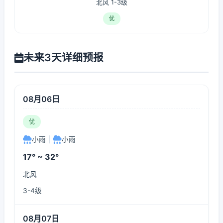
北风 1-3级
优
未来3天详细预报
08月06日
优
小雨
|
小雨
17° ~ 32°
北风
3-4级
08月07日