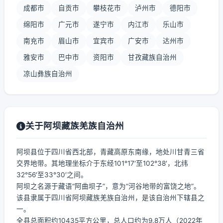
成都市
自贡市
攀枝花市
泸州市
德阳市
绵阳市
广元市
遂宁市
内江市
乐山市
南充市
眉山市
宜宾市
广安市
达州市
雅安市
巴中市
资阳市
甘孜藏族自治州
凉山彝族自治州
关于阿坝藏族羌族自治州
阿坝县位于四川省西北部，青藏高原东南缘，地处川甘青三省
交界地带。其地理坐标介于东经101°17′至102°38′，北纬
32°56′至33°30′之间。
阿坝之名源于藏语“阿曲坝子”，意为“河谷地带的富饶之地”。
该县隶属于四川省阿坝藏族羌族自治州，是该自治州下辖县之
一。
全县总面积约10435平方公里，总人口约为9.8万人（2022年