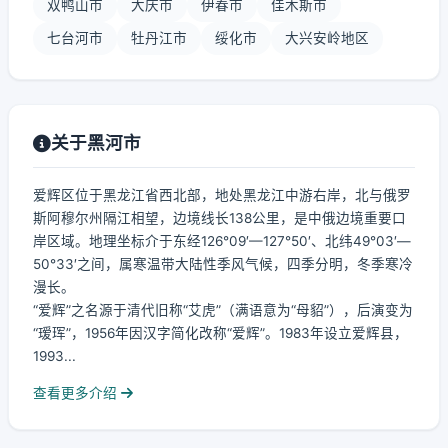
双鸭山市
大庆市
伊春市
佳木斯市
七台河市
牡丹江市
绥化市
大兴安岭地区
关于黑河市
爱辉区位于黑龙江省西北部，地处黑龙江中游右岸，北与俄罗
斯阿穆尔州隔江相望，边境线长138公里，是中俄边境重要口
岸区域。地理坐标介于东经126°09′—127°50′、北纬49°03′—
50°33′之间，属寒温带大陆性季风气候，四季分明，冬季寒冷
漫长。
“爱辉”之名源于清代旧称“艾虎”（满语意为“母貂”），后演变为
“瑷珲”，1956年因汉字简化改称“爱辉”。1983年设立爱辉县，
1993...
查看更多介绍