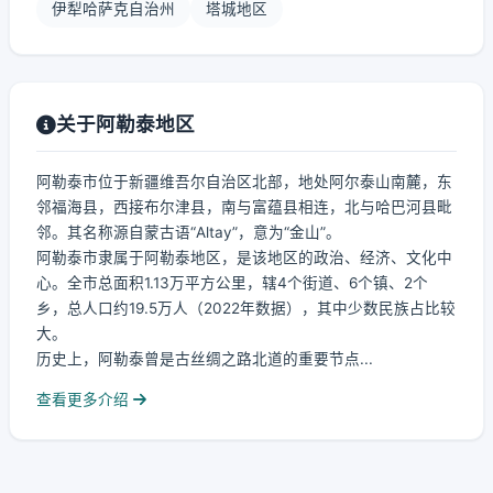
伊犁哈萨克自治州
塔城地区
关于阿勒泰地区
阿勒泰市位于新疆维吾尔自治区北部，地处阿尔泰山南麓，东
邻福海县，西接布尔津县，南与富蕴县相连，北与哈巴河县毗
邻。其名称源自蒙古语“Altay”，意为“金山”。
阿勒泰市隶属于阿勒泰地区，是该地区的政治、经济、文化中
心。全市总面积1.13万平方公里，辖4个街道、6个镇、2个
乡，总人口约19.5万人（2022年数据），其中少数民族占比较
大。
历史上，阿勒泰曾是古丝绸之路北道的重要节点...
查看更多介绍