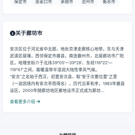
保定市
张家口市
承德市
沧州市
衡水市
关于廊坊市
安次区位于河北省中北部，地处京津走廊核心地带，东与天津
武清区接壤，西邻保定市雄县，南连霸州市，北接廊坊市广阳
区，地理坐标介于北纬39°05′—39°28′、东经116°22′—
116°47′之间，属暖温带半湿润大陆性季风气候。
“安次”之名始于西汉，初置安次县，取“安于次要位置”之意
（一说因境内有安次亭而得名），历代沿革有序，1983年撤县
设区，2000年随廊坊地区撤地设市正式成为廊坊...
查看更多介绍