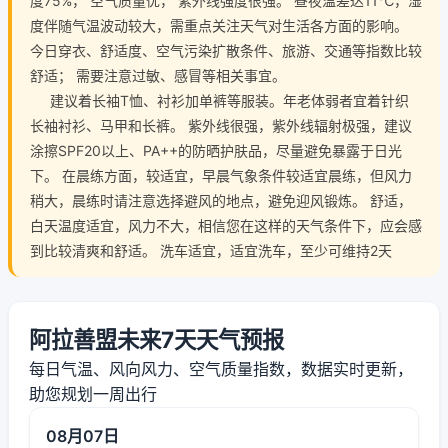
度75%， 空气质量优， 紫外线强度很强。 昼夜温差达11℃，湿
度伴随气温波动较大，需重点关注天气对生活各方面的影响。
今日穿衣、舒适度、空气污染扩散条件、旅游、交通等指数比较
舒适； 需要注意过敏、感冒等相关事宜。
建议着长袖T恤、衬衫加单裤等服装。年老体弱者宜着针织
长袖衬衫、马甲和长裤。 紫外线很强，紫外线辐射极强，建议
涂擦SPF20以上、PA++的防晒护肤品，尽量避免暴露于日光
下。 在晨练方面，较适宜，早晨气象条件较适宜晨练，但风力
稍大，晨练时请注意选择避风的地点，避免迎风锻炼。 舒适，
白天温度适宜，风力不大，相信您在这样的天气条件下，应会感
到比较清爽和舒适。 洗车适宜，适宜洗车，至少可维持2天
阿拉善盟未来7天天气预报
每日气温、风向风力、空气质量指数，数据实时更新，
助您规划一周出行
08月07日